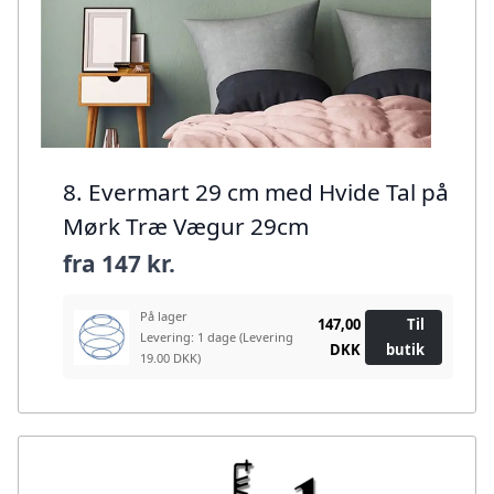
8. Evermart 29 cm med Hvide Tal på
Mørk Træ Vægur 29cm
fra
147 kr.
På lager
147,00
Til
Levering: 1 dage
(Levering
DKK
butik
19.00 DKK)