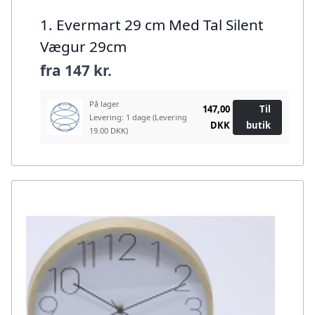
1. Evermart 29 cm Med Tal Silent
Vægur 29cm
fra
147 kr.
På lager
147,00
Til
Levering: 1 dage
(Levering
DKK
butik
19.00 DKK)