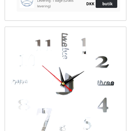
Levering: 1 dage
(Gratis
DKK
butik
levering)