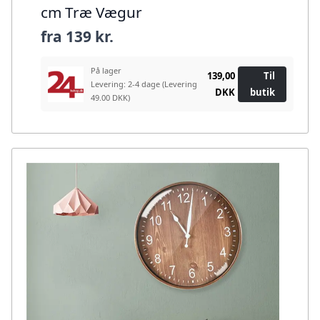
cm Træ Vægur
fra
139 kr.
På lager
139,00
Til
Levering: 2-4 dage
(Levering
DKK
butik
49.00 DKK)