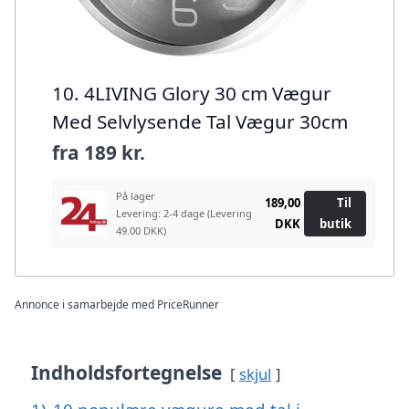
10. 4LIVING Glory 30 cm Vægur
Med Selvlysende Tal Vægur 30cm
fra
189 kr.
På lager
189,00
Til
Levering: 2-4 dage
(Levering
DKK
butik
49.00 DKK)
Annonce i samarbejde med PriceRunner
Indholdsfortegnelse
skjul