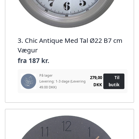
3. Chic Antique Med Tal Ø22 B7 cm
Vægur
fra
187 kr.
På lager
279,00
Til
Levering: 1-3 dage
(Levering
DKK
butik
49.00 DKK)