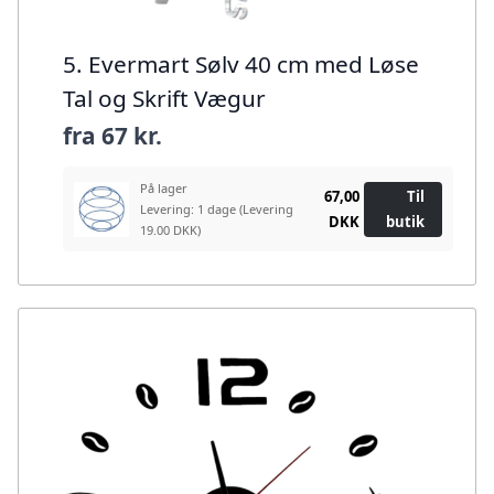
5. Evermart Sølv 40 cm med Løse
Tal og Skrift Vægur
fra
67 kr.
På lager
67,00
Til
Levering: 1 dage
(Levering
DKK
butik
19.00 DKK)