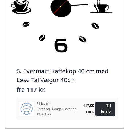
6. Evermart Kaffekop 40 cm med
Løse Tal Vægur 40cm
fra
117 kr.
På lager
117,00
Til
Levering: 1 dage
(Levering
DKK
butik
19.00 DKK)