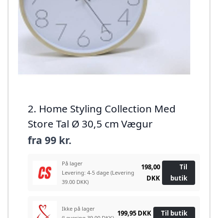
2. Home Styling Collection Med
Store Tal Ø 30,5 cm Vægur
fra
99 kr.
På lager
198,00
Til
Levering: 4-5 dage
(Levering
DKK
butik
39.00 DKK)
Ikke på lager
199,95 DKK
Til butik
(Levering 39.00 DKK)